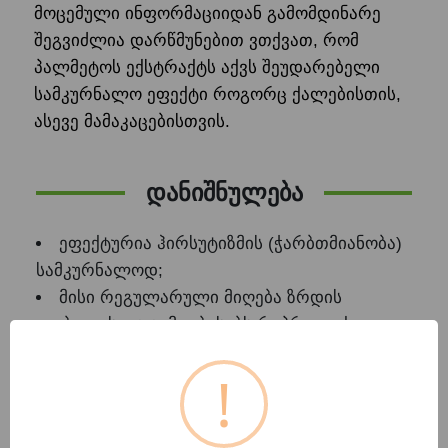
მოცემული ინფორმაციიდან გამომდინარე
შეგვიძლია დარწმუნებით ვთქვათ, რომ
პალმეტოს ექსტრაქტს აქვს შეუდარებელი
სამკურნალო ეფექტი როგორც ქალებისთის,
ასევე მამაკაცებისთვის.
დანიშნულება
ეფექტურია ჰირსუტიზმის (ჭარბთმიანობა)
სამკურნალოდ;
მისი რეგულარული მიღება ზრდის
ლიბიდოს და აუმჯობესებს რეპროდუქციულ
ფუნქციას;
!
გამოიყენება მამაკაცებში სექსუალური
დისფუნქციის სამკურნალოდ;
ზრდის სექსუალურ ლტოლვას როგორც