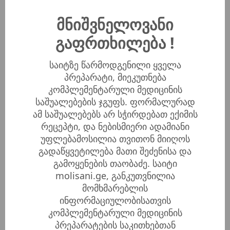
მამაკაცებში ასე ქალბატონებში;
მნიშვნელოვანი
ამცირებს პროსტატის კიბოს, ანთებითი
პროცესის განვითარების რისკს;
გაფრთხილება !
აბალანსებს ტესტოსტერონის წარმოებას
და აუმჯობესებს სათესლე სითხის ხარისხს;
საიტზე წარმოდგენილი ყველა
ხელს უწყობს ჰორმონების
პრეპარატი, მიეკუთნება
კომპლემენტარული მედიცინის
ურთიერთბალანსს;
საშუალებების ჯგუფს. ფორმალურად
აღმოფხვრის ერექციის პრობლემას;
ამ საშუალებებს არ სჭირდებათ ექიმის
არეგულირებს მეტაბოლიზმს;
რეცეპტი, და ნებისმიერი ადამიანი
აჩქარებს კოლაგენისა და ელასტინის
უფლებამოსილია თვითონ მიიღოს
სინთეზს;
გადაწყვეტილება მათი შეძენისა და
ხელს უწყობს სწრაფ აღდგენას
გამოყენების თაობაძე. საიტი
ავადმყოფობისა და ტრავმის შემდეგ;
molisani.ge, განკუთვნილია
ხელს უწყობს ძალისა და ენერგიის
მომხმარებლის
ინფორმაციულობისათვის
მატებას;
კომპლემენტარული მედიცინის
ახდენს ათეროსკლეროზული ფოლაქების
პრეპარატების საკითხებთან
წარმოქმნის პრევენციას;