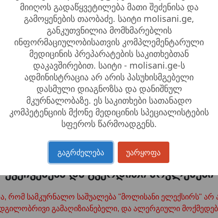
პარაზიტული ინვაზია
მიიღოს გადაწყვეტილება მათი შეძენისა და
გამოყენების თაობაძე. საიტი molisani.ge,
, დაავადებებების გამომწვევი გახლავთ კუჭ-ნაწლავში პარაზ
განკუთვნილია მომხმარებლის
ს❗️ჩაიტარეთ თქვენ/თქვენმა პატარებმა დროული
კვლევა🩸პ
ინფორმაციულობისათვის კომპლემენტარული
არად გაიარეთ 120 ₾ანი ინოვაციური პროცედურა + ექიმის 
მედიცინის პრეპარატების საკითხებთან
ს ჯანმრთელობაზე.
დაკავშირებით. საიტი - molisani.ge-ს
ადმინისტრაცია არ არის პასუხისმგებელი
ბობის შემთხვევაში გაიწმინდეთ ორგანიზმი
მოლისანის 4 კ
დასმული დიაგნოზსა და დანიშნულ
იც არის 100% მცენარეული შემაგდენლობის! ეფექტური დ
მკურნალობაზე. ეს საკითხები სათანადო
აზიტების წმენდა სასურველია წელიწადში ორჯერ. მოლისან
კომპეტენციის მქონე მედიცინის სპეციალისტების
ალოდ, ასევე საპროფილაქტიკოდ.
სფეროს წარმოადგენს.
გაგრძელება
უარყოფა
უკუჩვენება და გვერდითი მოვლენები
, რომ სამკურნალო საშუალება "მოლისანი ელექსირს" არ ახ
დგილობრივი გამაღიზიანებელი, და ალერგიული მოქმედებ