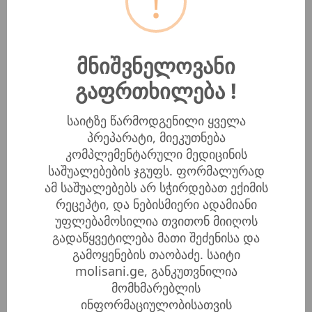
!
გასტრიტის, ლეიკემიის სამკურნალოდ,
სიმსივნური დაავადებების დროს (საყლაპავის,
კუჭის, ღვიძლის, მსხვილი ნაწლავის,
მნიშვნელოვანი
ფილტვების კიბო, Საშვილოსნოს ყელის,
გაფრთხილება !
სარძევე ჯირკვლის კიბო). იგი გამოიყენება
როგორც იმუნოსტიმულატორი, ნერვული
საიტზე წარმოდგენილი ყველა
უჯრედების ზრდისა და რეგენერაციის
პრეპარატი, მიეკუთნება
სტიმულატორი.
კომპლემენტარული მედიცინის
საშუალებების ჯგუფს. ფორმალურად
ამ საშუალებებს არ სჭირდებათ ექიმის
რეცეპტი, და ნებისმიერი ადამიანი
დანიშნულება
უფლებამოსილია თვითონ მიიღოს
გადაწყვეტილება მათი შეძენისა და
ყურადღების კონცენტრაციის დეფიციტი;
გამოყენების თაობაძე. საიტი
პანიკური შეტევები, დეპრესია, სტრესი;
molisani.ge, განკუთვნილია
ალცჰეიმერის და პარკინსონის დაავადებები;
მომხმარებლის
ინფორმაციულობისათვის
სექსუალური ლტოლვის შესუსტება;