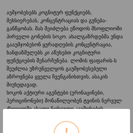
აუმჯობესებს კოგნიტურ ფუნქციებს,
მეხსიერებას, კონცენტრაციას და გუნება-
განწყობას. მას შეიძლება ეწოდოს მსოფლიოში
პირველი გონების სოკო. ახალგაზრდებმა უნდა
გააუმჯობესონ ყურადღების კონცენტრაცია,
ხანდაზმულებს კი აწუხებთ კოგნიტური
ფუნქციების შენარჩუნება. ლომის ფაფარის-ს
შეუძლია უზრუნველყოს გაუმჯობესებული
აზროვნება ყველა ჩვენგანისთვის, ასაკის
მიუხედავად.
სოკოს აქტიური აგენტები (ერინაცინები,
ჰერიცინონები) მონაწილეობენ ტვინის ნერვულ
ქსოვილში ახალი ნერვული კავშირების
ფორმირებაში.
ხალხურ მედიცინაში მას იყენებენ ქრონიკული