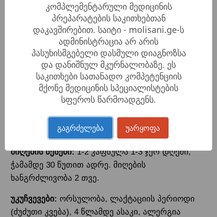
კომპლემენტარული მედიცინის
პოსტ-კოვიდ სინდრომი;
პრეპარატების საკითხებთან
სიმსივნური დაავადებები.
დაკავშირებით. საიტი - molisani.ge-ს
ადმინისტრაცია არ არის
პასუხისმგებელი დასმული დიაგნოზსა
შემადგენლობა
და დანიშნულ მკურნალობაზე. ეს
საკითხები სათანადო კომპეტენციის
ორგანული ლომის ფაფარის (Hericium erinaceus)
მქონე მედიცინის სპეციალისტების
ექსტრაქტი, ჟელატინი (კაფსულა)
სფეროს წარმოადგენს.
მიღების წესი და უკუჩვენება
გაგრძელება
უარყოფა
მიღების წესები:
1-2 კაფსულა 1-3 ჯერ დღეში,
ჭამამდე 30 წუთით ადრე. მიღების
ხანგრძლივობა 2 თვე.
უკუჩვევები:
ორსულობა, ლაქტაციის პერიოდი
(ძუძუთი კვება), 4 წლამდე ასაკი, ალერგია