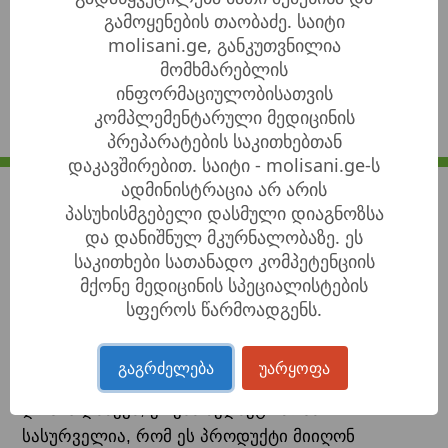
გამოყენების თაობაძე. საიტი
შეუკვეთე კურიერს! ისარგებლე საკურიერო
molisani.ge, განკუთვნილია
მომსახურეობით სრულიად საქართველოს
მომხმარებლის
მასშტაბით.
ინფორმაციულობისათვის
ტელ:
+995 596 00-10-60
კომპლემენტარული მედიცინის
WhatsApp:
598 48-66-11
პრეპარატების საკითხებთან
დაკავშირებით. საიტი - molisani.ge-ს
დამატებითი ინფორმაცია
ადმინისტრაცია არ არის
პასუხისმგებელი დასმული დიაგნოზსა
მაღალი კვებითი ღირებულების მწონე შავი
და დანიშნულ მკურნალობაზე. ეს
კაკალი წარმოადგენს საშუალებას, რომელიც
საკითხები სათანადო კომპეტენციის
გამოიყენება იმუნიტეტის დაქვეითების დროს,
მქონე მედიცინის სპეციალისტების
განსაკუთრებით გაზაფხულზე, როდესაც
სფეროს წარმოადგენს.
გავრცელებულია ავიტამინოზი. შავი კაკალი
შეიცავს ლინოლის მჟავას, რომლის მოქმედებით
გაგრძელება
უარყოფა
განპირობებულია ქოლესტერინის და შაქრის
დონის დაწევა, ქრება ზედმეტი წონა.
სასურველია, რომ ეს პროდუქტი მიიღონ