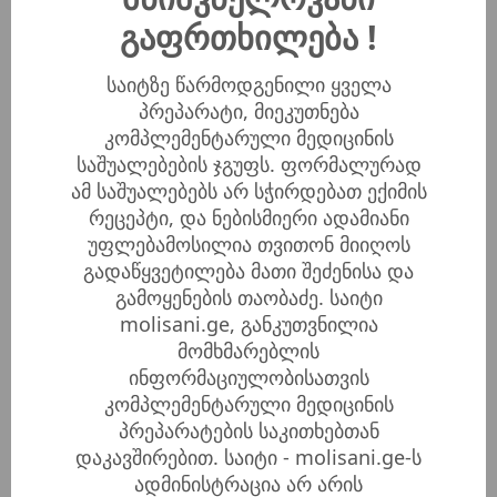
დახურულ მდგომარეობაში, დაიცავით მზის
გაფრთხილება !
სხივებისგან
საიტზე წარმოდგენილი ყველა
პრეპარატი, მიეკუთნება
სად შევიძინო?
კომპლემენტარული მედიცინის
საშუალებების ჯგუფს. ფორმალურად
მობრძანდით ჩვენთან მოლისნის კლინიკაში
ამ საშუალებებს არ სჭირდებათ ექიმის
შეიძინეთ პრეპარატი და გაიარეთ უფასო
რეცეპტი, და ნებისმიერი ადამიანი
კონსულტაცია ექიმთან:
უფლებამოსილია თვითონ მიიღოს
თბილისი, ტაშკენტის ქ.14
(მეტრო „სამედიცინო
გადაწყვეტილება მათი შეძენისა და
უნივერსიტეტი“).
გამოყენების თაობაძე. საიტი
ტელ: +995 596 00-10-60
molisani.ge, განკუთვნილია
ქუთაისი, 68 თამარ მეფის ქ.
(ა.წერეთლის
მომხმარებლის
უნივერსიტეტის მიმდებარედ)
ინფორმაციულობისათვის
ტელ: +995 593 24-29-57
კომპლემენტარული მედიცინის
ბათუმი, ახმეტელის 1, ბინა 1.
(ი.ჭავჭავაძის
პრეპარატების საკითხებთან
სახელობის სახელმწიფო დრამატული თეატრის
დაკავშირებით. საიტი - molisani.ge-ს
გვერდით)
ადმინისტრაცია არ არის
ტელ: +995 511 44-44-20