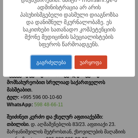
უნივერსიტეტი“).
ადმინისტრაცია არ არის
ტელ: +995 596 00-10-60
პასუხისმგებელი დასმული დიაგნოზსა
ქუთაისი, 68 თამარ მეფის ქ.
(ა.წერეთლის
და დანიშნულ მკურნალობაზე. ეს
უნივერსიტეტის მიმდებარედ)
საკითხები სათანადო კომპეტენციის
ტელ: +995 593 24-29-57
მქონე მედიცინის სპეციალისტების
ბათუმი, ახმეტელის 1, ბინა 1.
(ი.ჭავჭავაძის
სფეროს წარმოადგენს.
სახელობის სახელმწიფო დრამატული თეატრის
გვერდით)
გაგრძელება
უარყოფა
ტელ: +995 511 44-44-20
შეუკვეთე კურიერს! ისარგებლე საკურიერო
მომსახურეობით სრულიად საქართველოს
მასშტაბით.
ტელ:
+995 596 00-10-60
WhatsApp:
598 48-66-11
შეიძინეთ კერძო და ქსელურ აფთიაქებში:
თბილისი.
დ. აღმაშენებლის 83/23. აფთიაქი 23.
მარჯანიშვილის მეტროსთან, ქსოვილების მაღაზიის