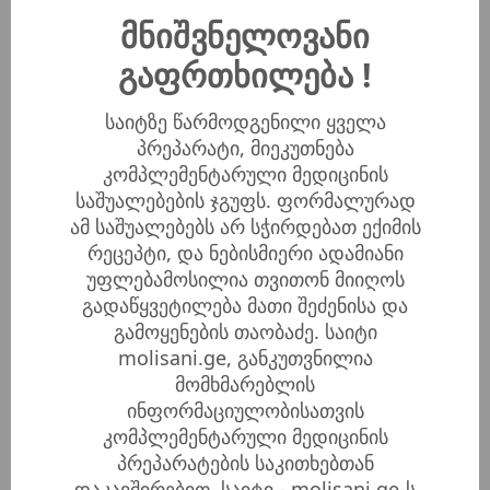
სამჯერ. დილით უზმოზე, შუადღეს, ჭამამდე 30წ.
მნიშვნელოვანი
ადრე, და საღამოს, 30 წუთით ადრე დაძინებამდე.
გაფრთხილება !
როგორ შევათბოთ მოლისანი?
მოლისანის საჭირო
საიტზე წარმოდგენილი ყველა
რაოდენობა ჩაასხით ფინჯანში, და ჩადგით ცხელ
პრეპარატი, მიეკუთნება
წყალში, ამ შემთხვევაში მოლისანის აქტიურობა
კომპლემენტარული მედიცინის
მნიშვნელოვნად იმატებს, მაგრამ გაცხელბული
საშუალებების ჯგუფს. ფორმალურად
მოლისანი მალე კარგავს თავის თვისებებს და არ
ამ საშუალებებს არ სჭირდებათ ექიმის
ინახება. გააცხელეთ მხოლოდ პროცედურებისთვის
რეცეპტი, და ნებისმიერი ადამიანი
საჭირო რაოდენობა.
უფლებამოსილია თვითონ მიიღოს
გადაწყვეტილება მათი შეძენისა და
გამოყენების თაობაძე. საიტი
სად შევიძინო
molisani.ge, განკუთვნილია
მომხმარებლის
მობრძანდით ჩვენთან მოლისნის კლინიკაში
ინფორმაციულობისათვის
შეიძინეთ მოლისანი და გაიარეთ უფასო
კომპლემენტარული მედიცინის
კონსულტაცია ექიმთან:
პრეპარატების საკითხებთან
თბილისი, ტაშკენტის ქ.14
(მეტრო „სამედიცინო
დაკავშირებით. საიტი - molisani.ge-ს